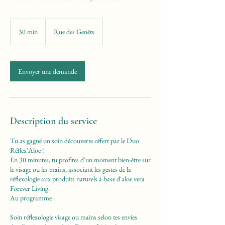
30 min
3
Rue des Genêts
0
m
i
n
Envoyer une demande
Description du service
Tu as gagné un soin découverte offert par le Duo
Réflex'Aloe !
En 30 minutes, tu profites d'un moment bien-être sur
le visage ou les mains, associant les gestes de la
réflexologie aux produits naturels à base d'aloe vera
Forever Living.
Au programme :
Soin réflexologie visage ou mains selon tes envies