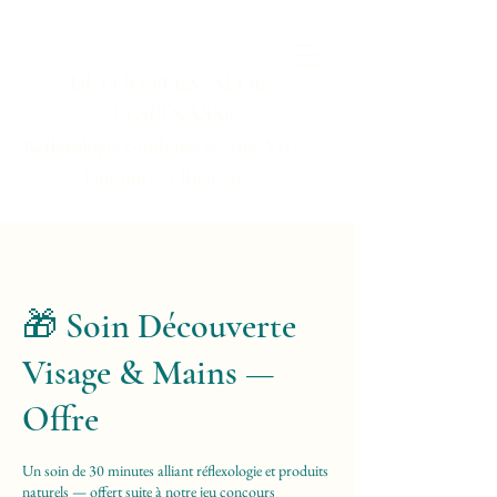
DUO RÉFLEX' ALOE
-
LESPINASSE
Réflexologie combinée et Aloe Vera -
Équilibre et Bien-être
🎁 Soin Découverte
Visage & Mains —
Offre
Un soin de 30 minutes alliant réflexologie et produits
naturels — offert suite à notre jeu concours