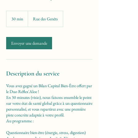
30 min
3
Rue des Genêts
0
m
i
n
Envoyer une demande
Description du service
Vous avez gagné un Bilan Capital Bien-Être offert par
le Duo Réflex'Aloe !
En 30 minutes (visio), nous faisons ensemble le point
sur votre état de santé global grâce à un questionnaire
personnalisé, et vous repartirez avec une première
piste concrète adaptée à votre profil.
Au programme :
Questionnaire bien-être (énergie, stress, digestion)